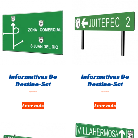
Informativas De
Informativas De
Destino-Sct
Destino-Sct
Hay existencias
Hay existencias
Leer más
Leer más