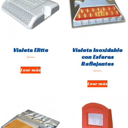
Vialeta Elitte
Vialeta Inoxidable
con Esferas
Hay existencias
Reflejantes
Leer más
Hay existencias
Leer más