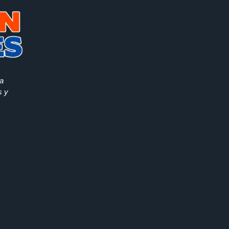
la
s y