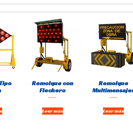
Tipo
Remolque con
Remolque
a
Flechero
Multimensaje
Hay existencias
Hay existencias
s
Leer más
Leer más