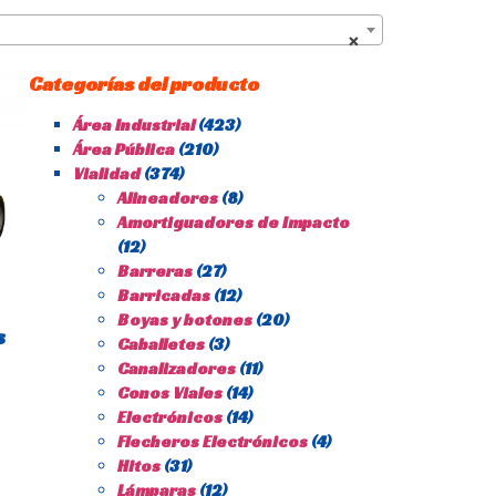
×
Categorías del producto
Área Industrial
(423)
Área Pública
(210)
Vialidad
(374)
Alineadores
(8)
Amortiguadores de Impacto
(12)
Barreras
(27)
Barricadas
(12)
Boyas y botones
(20)
s
Caballetes
(3)
Canalizadores
(11)
Conos Viales
(14)
Electrónicos
(14)
Flecheros Electrónicos
(4)
Hitos
(31)
Lámparas
(12)