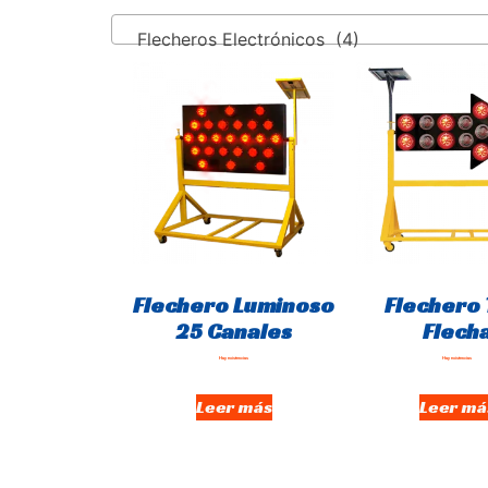
Flecheros Electrónicos (4)
Flechero Luminoso
Flechero 
25 Canales
Flech
Hay existencias
Hay existencias
Leer más
Leer má