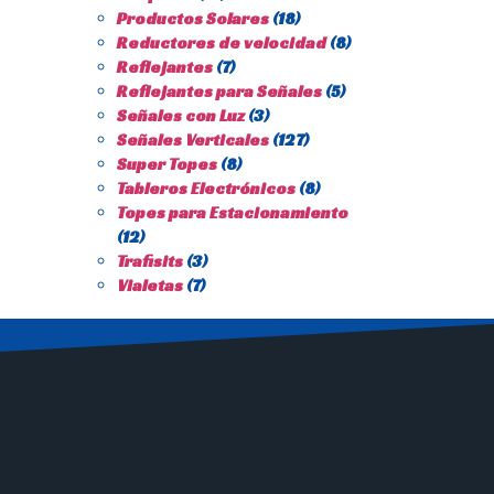
Productos Solares
(18)
Reductores de velocidad
(8)
Reflejantes
(7)
Reflejantes para Señales
(5)
Señales con Luz
(3)
Señales Verticales
(127)
Super Topes
(8)
Tableros Electrónicos
(8)
Topes para Estacionamiento
(12)
Trafisits
(3)
Vialetas
(7)