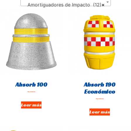
Amortiguadores de Impacto (12)
×
Absorb 100
Absorb 190
Económico
Hay existencias
Hay existencias
Leer más
Leer más