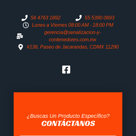
56 4763 1892
55 5390 0693
Lunes a Viernes 08:00 AM - 18:00 PM
gerencia@senalizacion-y-
contenedores.com.mx
#136, Paseo de Jacarandas, CDMX 11290
¿Buscas Un Producto Específico?
CONTÁCTANOS