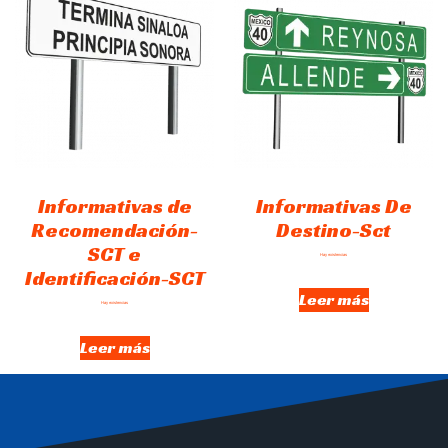
Informativas de
Informativas De
Recomendación-
Destino-Sct
SCT e
Hay existencias
Identificación-SCT
Leer más
Hay existencias
Leer más