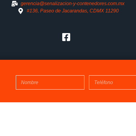
gerencia@senalizacion-y-contenedores.com.mx
#136, Paseo de Jacarandas, CDMX 11290
© 2025 Todos Los Derechos Reservados