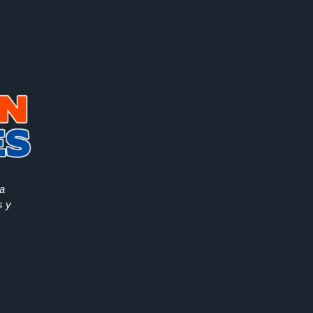
la
s y