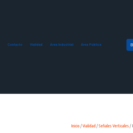
Contacto
Vialidad
Área Industrial
Área Pública
Inicio
/
Vialidad
/
Señales Verticales
/ 