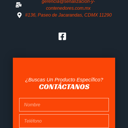
gerencia@senalizacion-y-
contenedores.com.mx
#136, Paseo de Jacarandas, CDMX 11290
¿Buscas Un Producto Específico?
CONTÁCTANOS