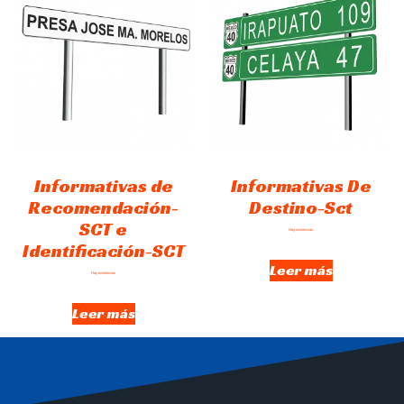
Informativas de
Informativas De
Recomendación-
Destino-Sct
SCT e
Hay existencias
Identificación-SCT
Leer más
Hay existencias
Leer más