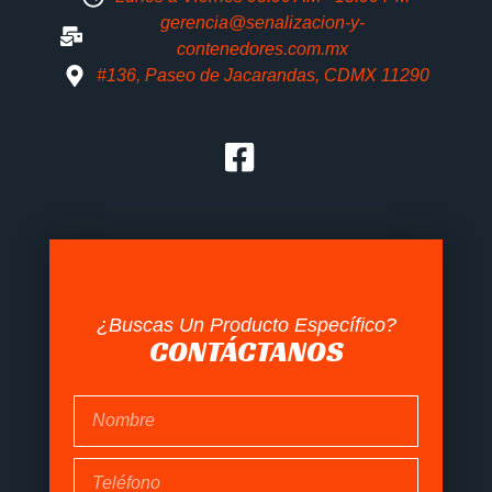
gerencia@senalizacion-y-
contenedores.com.mx
#136, Paseo de Jacarandas, CDMX 11290
¿Buscas Un Producto Específico?
CONTÁCTANOS