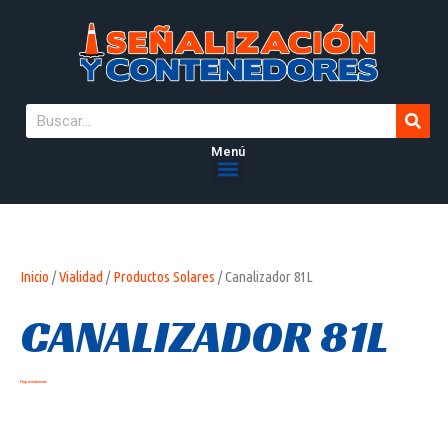
Menú
Inicio
/
Vialidad
/
Productos Solares
/ Canalizador 81L
CANALIZADOR 81L
Hay existencias