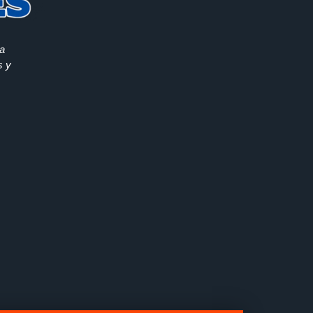
la
s y