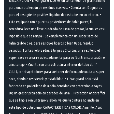
DESCRIPCIÓN • El Vanguard 3200, es un contenedor de gran tamaño
para una recolección de residuos masivos. • Cuenta con 5 agujeros
para el desagüe de posibles líquidos depositados en su interior. •
Esta equipado con 2 puertas posteriores de doble pared, la
cerradura lleva una llave cuadrada de 8 mm de grosor, la cual es casi
imposible que se rompa • Se complementa con un super saco de
rafia calibre 6 oz. para residuos ligeros o bien 08 oz. residuo
pesados; 4 cintas reforzadas, 2 largas y 2 cortas; una vez lleno el
super saco se amarre adecuadamente para su fácil transportación o
almacenaje. • Cuenta con una estructura interior de tubo de 1″
Cal.14, con 4 sujetadores para sostener de forma adecuada al super
saco, dandole resistencia y estabilidad. • El Vanguard 3200 está
fabricado en polietileno de media densidad con protección a rayos
UV, un grosor promedio en paredes de 5mm. • Protección antigraffiti
que se limpia con un trapo y jabón, ya que la pintura no ancla en
este tipo de polietileno. CARACTERISTICAS COLOR: Amarillo, Azul,