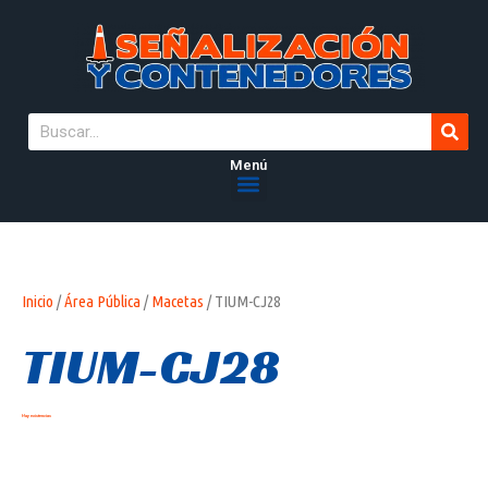
Menú
Inicio
/
Área Pública
/
Macetas
/ TIUM-CJ28
TIUM-CJ28
Hay existencias