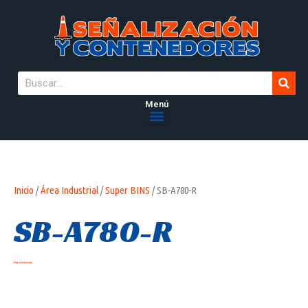
Menú
Inicio
/
Área Industrial
/
Super BINS
/ SB-A780-R
SB-A780-R
Hay existencias