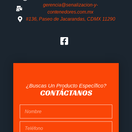
gerencia@senalizacion-y-
contenedores.com.mx
#136, Paseo de Jacarandas, CDMX 11290
¿Buscas Un Producto Específico?
CONTÁCTANOS