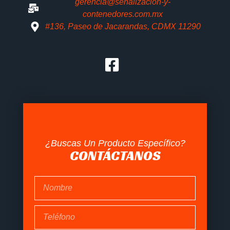
gerencia@senalizacion-y-
contenedores.com.mx
#136, Paseo de Jacarandas, CDMX 11290
¿Buscas Un Producto Específico?
CONTÁCTANOS