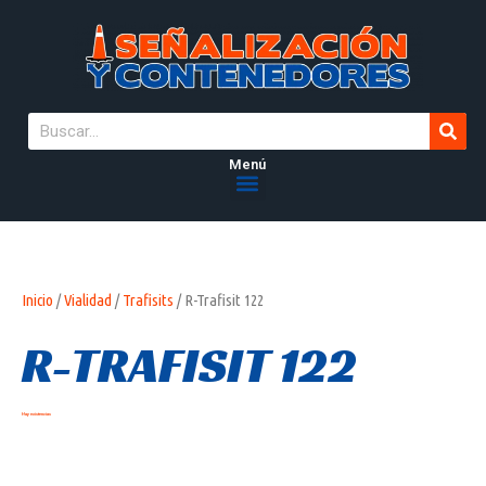
Menú
Inicio
/
Vialidad
/
Trafisits
/ R-Trafisit 122
R-TRAFISIT 122
Hay existencias