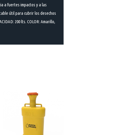
a a fuertes impactos y a las
table útil para cubrir los desechos
ACIDAD: 200 lts. COLOR: Amarillo,