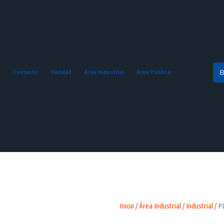
Contacto
Vialidad
Área Industrial
Área Pública
Inicio
/
Área Industrial
/
Industrial
/ P