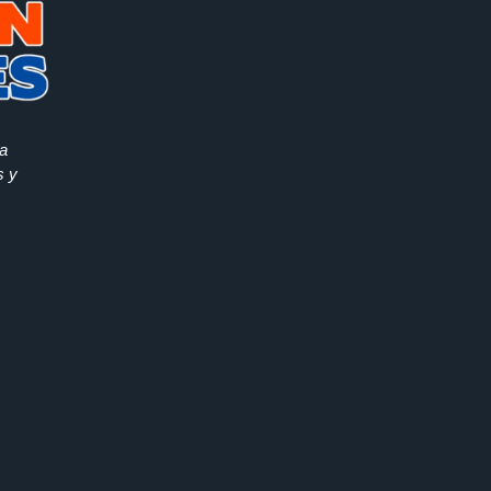
la
s y