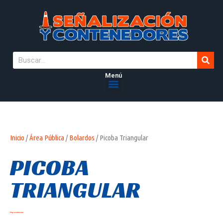
Menú
Inicio
/
Área Pública
/
Bolardos
/ Picoba Triangular
PICOBA
TRIANGULAR
Hay existencias