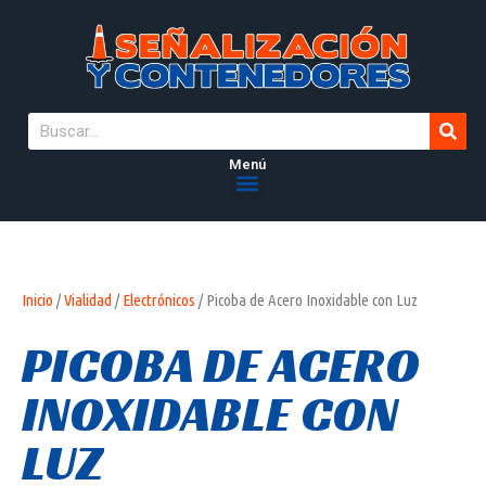
Menú
Inicio
/
Vialidad
/
Electrónicos
/ Picoba de Acero Inoxidable con Luz
PICOBA DE ACERO
INOXIDABLE CON
LUZ