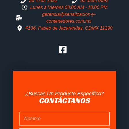
56 4763 1892
55 5390 0693
Lunes a Viernes 08:00 AM - 18:00 PM
gerencia@senalizacion-y-
contenedores.com.mx
#136, Paseo de Jacarandas, CDMX 11290
¿Buscas Un Producto Específico?
CONTÁCTANOS