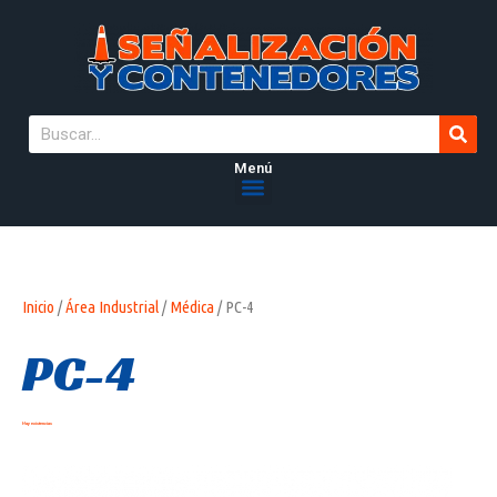
Menú
Inicio
/
Área Industrial
/
Médica
/ PC-4
PC-4
Hay existencias