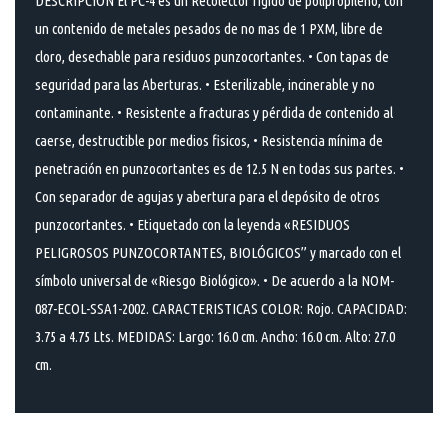
DESCRIPCIÓN El PC-4 es un Recolector rigido de polipropileno, con
un contenido de metales pesados de no mas de 1 PXM, libre de
cloro, desechable para residuos punzocortantes. • Con tapas de
seguridad para las Aberturas. • Esterilizable, incinerable y no
contaminante. • Resistente a fracturas y pérdida de contenido al
caerse, destructible por medios fisicos, • Resistencia mínima de
penetración en punzocortantes es de 12.5 N en todas sus partes. •
Con separador de agujas y abertura para el depósito de otros
punzocortantes. • Etiquetado con la leyenda «RESIDUOS
PELIGROSOS PUNZOCORTANTES, BIOLÓGICOS” y marcado con el
símbolo universal de «Riesgo Biológico». • De acuerdo a la NOM-
087-ECOL-SSA1-2002. CARACTERISTICAS COLOR: Rojo. CAPACIDAD:
3.75 a 4.75 Lts. MEDIDAS: Largo: 16.0 cm. Ancho: 16.0 cm. Alto: 27.0
cm.