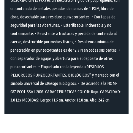
DESCRIPCIÓN El PC-3 es un Recolector rigido de polipropileno, con
un contenido de metales pesados de no mas de 1 PXM, libre de
cloro, desechable para residuos punzocortantes. • Con tapas de
seguridad para las Aberturas. • Esterilizable, incinerable y no
contaminante. • Resistente a fracturas y pérdida de contenido al
caerse, destructible por medios fisicos, • Resistencia mínima de
penetración en punzocortantes es de 12.5 N en todas sus partes. •
Con separador de agujas y abertura para el depósito de otros
punzocortantes. • Etiquetado con la leyenda «RESIDUOS
PELIGROSOS PUNZOCORTANTES, BIOLÓGICOS” y marcado con el
símbolo universal de «Riesgo Biológico». • De acuerdo a la NOM-
087-ECOL-SSA1-2002. CARACTERISTICAS COLOR: Rojo. CAPACIDAD:
3.0 Lts MEDIDAS: Largo: 11.5 cm. Ancho: 12.8 cm. Alto: 24.2 cm