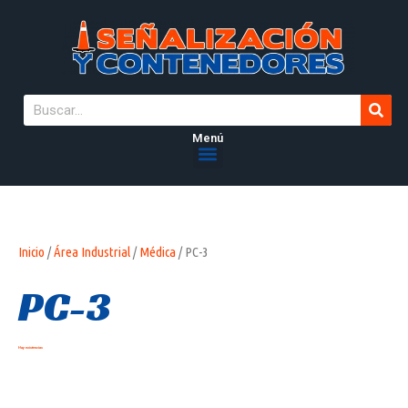
Menú
Inicio
/
Área Industrial
/
Médica
/ PC-3
PC-3
Hay existencias