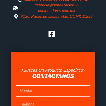
gerencia@senalizacion-y-
contenedores.com.mx
#136, Paseo de Jacarandas, CDMX 11290
¿Buscas Un Producto Específico?
CONTÁCTANOS