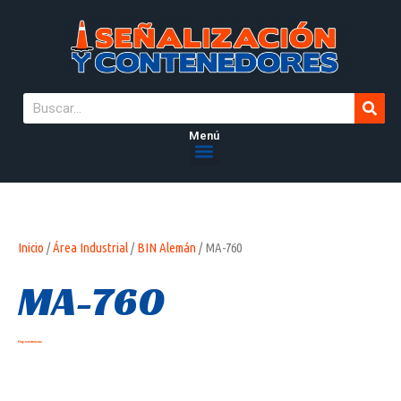
Menú
Inicio
/
Área Industrial
/
BIN Alemán
/ MA-760
MA-760
Hay existencias