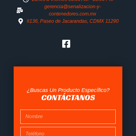
gerencia@senalizacion-y-
contenedores.com.mx
#136, Paseo de Jacarandas, CDMX 11290
¿Buscas Un Producto Específico?
CONTÁCTANOS