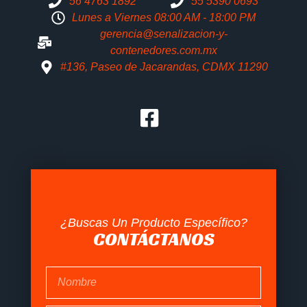
56 4763 1892
55 5390 0693
Lunes a Viernes 08:00 AM - 18:00 PM
gerencia@senalizacion-y-
contenedores.com.mx
#136, Paseo de Jacarandas, CDMX 11290
¿Buscas Un Producto Específico?
CONTÁCTANOS