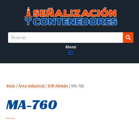
Menú
Inicio
/
Área Industrial
/
BIN Alemán
/ MA-760
MA-760
Hay existencias