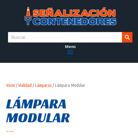
Menú
Inicio
/
Vialidad
/
Lámparas
/ Lámpara Modular
LÁMPARA
MODULAR
Hay existencias