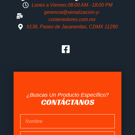
Lunes a Viernes 08:00 AM - 18:00 PM
gerencia@senalizacion-y-
contenedores.com.mx
#136, Paseo de Jacarandas, CDMX 11290
¿Buscas Un Producto Específico?
CONTÁCTANOS