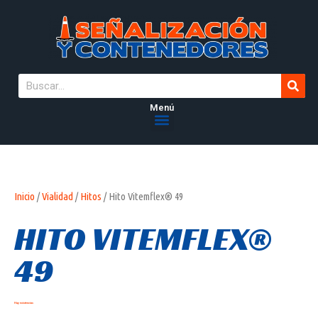
Menú
Inicio
/
Vialidad
/
Hitos
/ Hito Vitemflex® 49
HITO VITEMFLEX®
49
Hay existencias