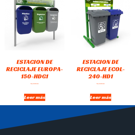
ESTACION DE
ESTACION DE
RECICLAJE EUROPA-
RECICLAJE ECOL-
150-HDG1
240-HD1
Hay existencias
Hay existencias
Leer más
Leer más