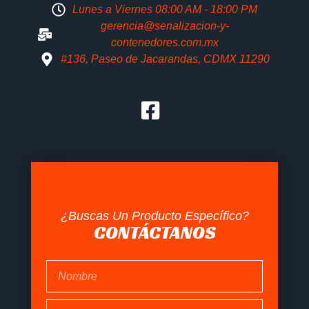
Lunes a Viernes 08:00 AM - 18:00 PM
gerencia@senalizacion-y-
contenedores.com.mx
#136, Paseo de Jacarandas, CDMX 11290
¿Buscas Un Producto Específico?
CONTÁCTANOS