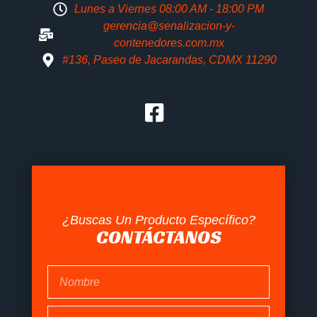
Lunes a Viernes 08:00 AM - 18:00 PM
gerencia@senalizacion-y-
contenedores.com.mx
#136, Paseo de Jacarandas, CDMX 11290
¿Buscas Un Producto Específico?
CONTÁCTANOS