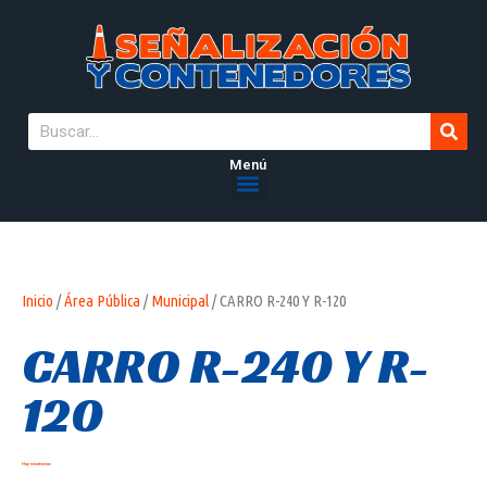
Menú
Inicio
/
Área Pública
/
Municipal
/ CARRO R-240 Y R-120
CARRO R-240 Y R-
120
Hay existencias