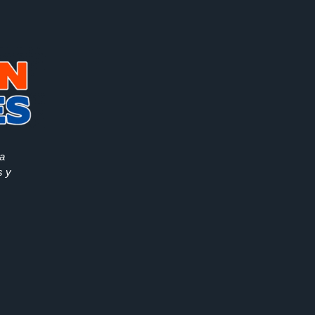
la
s y