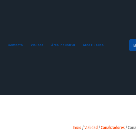
Contacto
Vialidad
Área Industrial
Área Pública
Inicio
/
Vialidad
/
Canalizadores
/ Cana