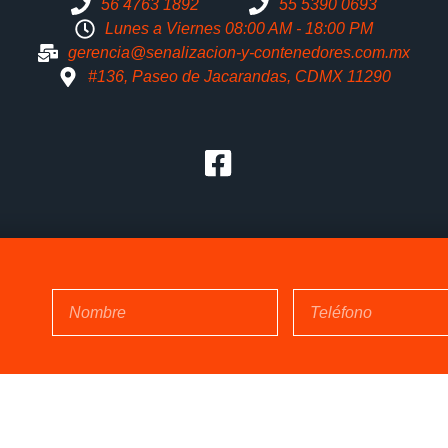
56 4763 1892
55 5390 0693
Lunes a Viernes 08:00 AM - 18:00 PM
gerencia@senalizacion-y-contenedores.com.mx
#136, Paseo de Jacarandas, CDMX 11290
© 2025 Todos Los Derechos Reservados