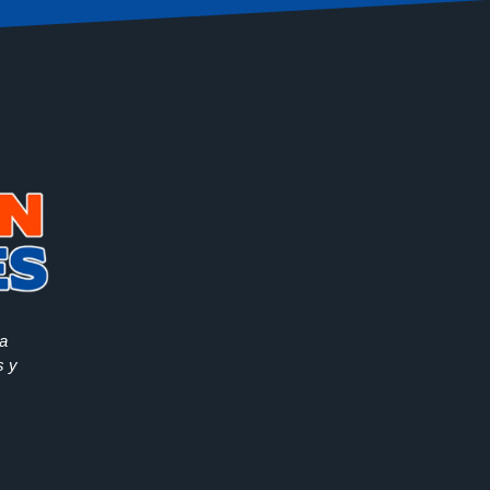
la
s y