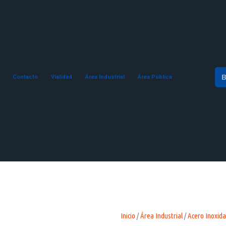
Contacto
Vialidad
Área Industrial
Área Pública
Inicio
/
Área Industrial
/
Acero Inoxida