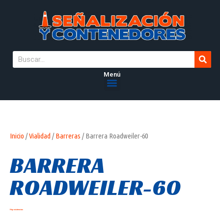
Menú
Inicio
/
Vialidad
/
Barreras
/ Barrera Roadweiler-60
BARRERA
ROADWEILER-60
Hay existencias