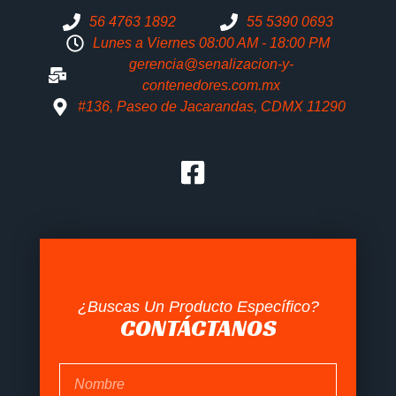
56 4763 1892
55 5390 0693
Lunes a Viernes 08:00 AM - 18:00 PM
gerencia@senalizacion-y-
contenedores.com.mx
#136, Paseo de Jacarandas, CDMX 11290
¿Buscas Un Producto Específico?
CONTÁCTANOS