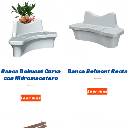
Banca Belmont Curva
Banca Belmont Recta
con Hidromacetero
Hay existencias
Hay existencias
Leer más
Leer más